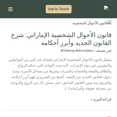
خطي
لى
Get In Touch
لمحتوى
قانون
الأحوال
قانون الأحوال الشخصية الإماراتي: شرح
الشخصية
الإماراتي:
القانون الجديد وأبرز أحكامه
شرح
غير مصنف
/
Al Ramsy Advocates
القانون
الجديد
يشغل قانون الأحوال الشخصية الإماراتي اهتمام عدد كبير من المواطنين
وأبرز
والمقيمين في دولة الإمارات، لأنه يحدد القواعد التي تحكم الزواج
أحكامه
والطلاق والنفقة والحضانة والميراث وغيرها من مسائل الأسرة، ومنذ
دخول القانون الجديد حيز التنفيذ، أصبح من الضروري فهم أبرز أحكامه
والفروق بينه وبين القانون السابق، حتى يتمكن كل من الزوج والزوجة
من معرفة حقوقه والتزاماته […]
قراءة المزيد »