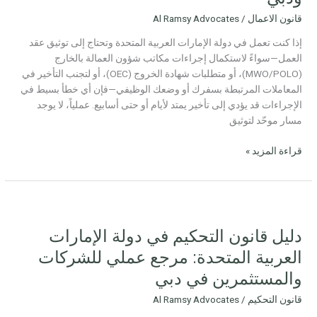
في
قانون الاعمال
/
Al Ramsy Advocates
أبوظبي
ودبي
إذا كنت تعمل في دولة الإمارات العربية المتحدة وتحتاج إلى توثيق عقد
العمل—سواءً لاستكمال إجراءات مكاتب شؤون العمالة بالخارج
(MWO/POLO)، أو متطلبات شهادة الخروج (OEC)، أو لتجنب التأخير في
المعاملات المرتبطة بسفرك أو وضعك الوظيفي—فإن أي خطأ بسيط في
الإجراءات قد يؤدي إلى تأخير يمتد لأيام أو حتى أسابيع. عملياً، لا يوجد
مسار موحّد لتوثيق
قراءة المزيد »
دليل
قانون
دليل قانون التحكيم في دولة الإمارات
التحكيم
في
العربية المتحدة: مرجع عملي للشركات
دولة
والمستثمرين في دبي
الإمارات
العربية
قانون التحكيم
/
Al Ramsy Advocates
المتحدة: