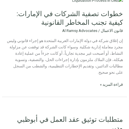
تصفية
خطوات تصفية الشركات في الإمارات:
الشركات
في
كيفية تجنب المخاطر القانونية
الإمارات:
قانون الاعمال
/
Al Ramsy Advocates
كيفية
تجنب
إن إغلاق شركة في دولة الإمارات العربية المتحدة هو إجراء قانوني وليس
المخاطر
مجرد معاملة إدارية شكلية. وسواء كانت الشركة قد توقفت عن مزاولة
القانونية
النشاط، أو أصبحت غير مجدية تجارياً، أو كانت جزءاً من عملية إعادة
هيكلة، فإن الملاك ملزمون بإدارة إجراءات الحل، والتصفية، وتسوية
مطالبات الدائنين، وتقديم الإخطارات التنظيمية، والشطب من السجل
على نحو صحيح.
قراءة المزيد »
متطلبات
توثيق
متطلبات توثيق عقد العمل في أبوظبي
عقد
العمل
ودبي