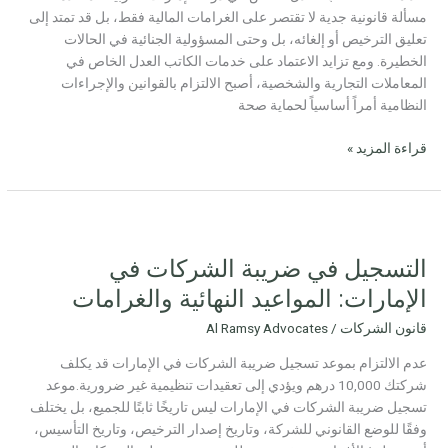
القانونية
مسألة قانونية جدية لا تقتصر على الغرامات المالية فقط، بل قد تمتد إلى
وكيفية
تعليق الترخيص أو إلغائه، بل وحتى المسؤولية الجنائية في الحالات
تجنبها
الخطيرة. ومع تزايد الاعتماد على خدمات الكاتب العدل الخاص في
المعاملات التجارية والشخصية، أصبح الالتزام بالقوانين والإجراءات
النظامية أمراً أساسياً لحماية صحة
قراءة المزيد »
التسجيل
في
التسجيل في ضريبة الشركات في
ضريبة
الشركات
الإمارات: المواعيد النهائية والغرامات
في
قانون الشركات
/
Al Ramsy Advocates
الإمارات:
المواعيد
عدم الالتزام بموعد تسجيل ضريبة الشركات في الإمارات قد يكلف
النهائية
شركتك 10,000 درهم ويؤدي إلى تعقيدات تنظيمية غير ضرورية.موعد
والغرامات
تسجيل ضريبة الشركات في الإمارات ليس تاريخًا ثابتًا للجميع، بل يختلف
وفقًا للوضع القانوني للشركة، وتاريخ إصدار الترخيص، وتاريخ التأسيس،