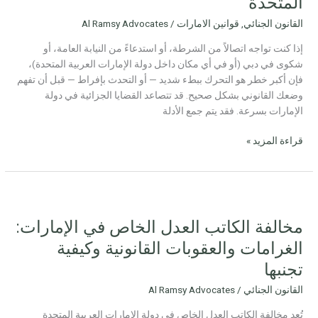
المتحدة
الإمارات
القانون الجنائي
,
قوانين الامارات
/
Al Ramsy Advocates
العربية
المتحدة
إذا كنت تواجه اتصالاً من الشرطة، أو استدعاءً من النيابة العامة، أو
شكوى في دبي (أو في أي مكان داخل دولة الإمارات العربية المتحدة)،
فإن أكبر خطر هو التحرك ببطء شديد — أو التحدث بإفراط — قبل أن تفهم
وضعك القانوني بشكل صحيح. قد تتصاعد القضايا الجزائية في دولة
الإمارات بسرعة. فقد يتم جمع الأدلة
قراءة المزيد »
مخالفة
الكاتب
مخالفة الكاتب العدل الخاص في الإمارات:
العدل
الخاص
الغرامات والعقوبات القانونية وكيفية
في
تجنبها
الإمارات:
الغرامات
القانون الجنائي
/
Al Ramsy Advocates
والعقوبات
تُعد مخالفة الكاتب العدل الخاص في دولة الإمارات العربية المتحدة