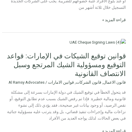
أو عند بلوغ الأفراد عتبة خضوعهم للضريبة. يجب على الشركات الجديدة
التسجيل خلال ثلاثة أشهر من
قراءة المزيد »
قوانين
توقيع
قوانين توقيع الشيكات في الإمارات: قواعد
الشيكات
في
التوقيع ومسؤولية الشيك المرتجع وسبل
الإمارات:
الانتصاف القانونية
قواعد
التوقيع
قانون الاعمال
,
قانون الشركات
,
قوانين الامارات
/
Al Ramsy Advocates
ومسؤولية
قد يتحول الخطأ في توقيع الشيك في دولة الإمارات بسرعة إلى مشكلة
الشيك
قانونية ومالية خطيرة. فإذا تم رفض الشيك بسبب عدم تطابق التوقيع، أو
المرتجع
نقص الرصيد، أو وجود بيانات غير صحيحة، فقد يؤدي ذلك إلى نشوء
وسبل
نزاعات مالية وإجراءات تنفيذ قضائي، بل وقد يترتب عليه مسؤولية جنائية
الانتصاف
في بعض الحالات. لذلك يواجه العديد من الأفراد
القانونية
قراءة المزيد »