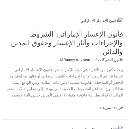
قانون
الإعسار
قانون الإعسار الإماراتي: الشروط
الإماراتي:
الشروط
والإجراءات وآثار الإعسار وحقوق المدين
والإجراءات
والدائن
وآثار
الإعسار
قانون الشركات
/
Al Ramsy Advocates
وحقوق
يبحث كثير من الأفراد في دولة الإمارات عن قانون الإعسار الإماراتي
المدين
عندما تتراكم الديون أو تبدأ إجراءات التنفيذ القضائي أو تظهر مخاوف من
والدائن
الحجز أو الملاحقة القانونية بسبب الالتزامات المالية. وفي الواقع، يمثل
هذا القانون أحد أهم التشريعات الحديثة التي تهدف إلى تنظيم حالات التعثر
المالي للأفراد بطريقة قانونية متوازنة تحمي المدين حسن النية وتضمن
قراءة المزيد »
خطوات