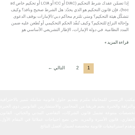
إذا تضمّن عقدك شرط التحكيم (DIAC أو ICC أو LCIA أو تحكيم خاص ad
مرجع
hoc)، فإن قانون التحكيم هو الذي يحدّد: هل الشرط صحيح ونافذ؟ وكيف
عملي
تتشكّل هيئة التحكيم؟ ومتى تلتزم محاكم دبي/الإمارات بوقف الدعوى
للشركات
وإحالة النزاع للتحكيم؟ وكيف تُنفّذ الحكم التحكيمي أو تُطعن عليه ضمن
والمستثمرين
المدد النظامية. في دولة الإمارات، الإطار التشريعي الأساسي هو
في
دبي
قراءة المزيد »
1
2
التالي
←
مكتب الرمسي للمحاماة ملتزم بتقديم حلول قانونية شاملة تتميز بالاحترافية
والنزاهة والخبرة. يضم فريقنا من المحامين والاستشاريين القانونيين ذوي الخبرة
تخصصات متنوعة تشمل قانون الشركات، التقاضي المدني والجنائي، القانون
العقاري، قانون الأسرة والمزيد. نحن نضع احتياجات عملائنا في المقام الأول،
ونقدم استراتيجيات قانونية مخصصة لضمان أفضل النتائج.