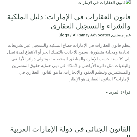
قانون
العقارات
قانون العقارات في الإمارات: دليل الملكية
في
الإمارات:
والشراء والتسجيل العقاري
دليل
غير مصنف
,
Al Ramsy Advocates
/
Blogs
الملكية
والشراء
ينظم قانون العقارات في الإمارات قطاع الملكية والتسجيل عبر تشريعات
والتسجيل
اتحادية ومحلية متطورة، يسمح للأجانب بالتملك الحر أو الانتفاع لمدة تصل
العقاري
إلى 99 سنة حسب الإمارة والمناطق المخصصة، وتتولى دوائر الأراضي
والبلديات مثل دائرة الأراضي والأملاك في دبي حماية حقوق المشترين
والمستثمرين وتنظيم العقود والإيجارات. ما هو القانون العقاري في
الإمارات؟ القانون العقاري هو الإطار
قراءة المزيد »
القانون
الجنائي
القانون الجنائي في دولة الإمارات العربية
في
دولة