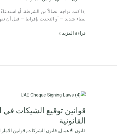
الإمارات
العربية
إذا كنت تواجه اتصالاً من الشرطة، أو استدعاءً
المتحدة
ببطء شديد — أو التحدث بإفراط — قبل أن تفهم
قراءة المزيد »
قوانين
توقيع
قوانين توقيع الشيكات في ا
الشيكات
في
القانونية
الإمارات:
قانون الاعمال
,
قانون الشركات
,
قوانين الامار
قواعد
التوقيع