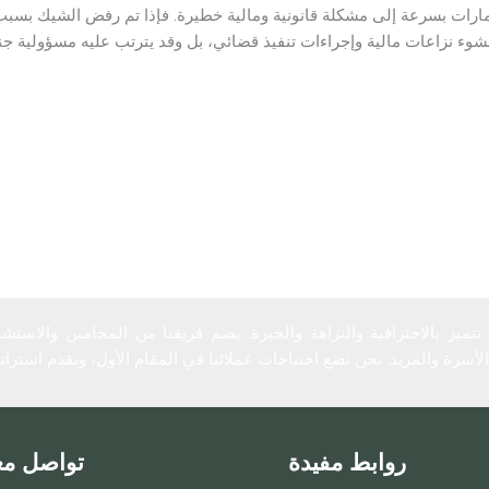
مارات بسرعة إلى مشكلة قانونية ومالية خطيرة. فإذا تم رفض الشيك بسبب 
وء نزاعات مالية وإجراءات تنفيذ قضائي، بل وقد يترتب عليه مسؤولية جنا
تميز بالاحترافية والنزاهة والخبرة. يضم فريقنا من المحامين والاست
لأسرة والمزيد. نحن نضع احتياجات عملائنا في المقام الأول، ونقدم استرا
روابط مفيدة
تواصل مع