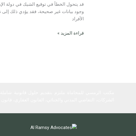
قد يتحول الخطأ في توقيع الشيك في دولة الإ
ومسؤولية
وجود بيانات غير صحيحة، فقد يؤدي ذلك إلى نش
الشيك
الأفراد
المرتجع
وسبل
قراءة المزيد »
الانتصاف
القانونية
مكتب الرمسي للمحاماة ملتزم بتقديم حلول قانونية شاملة ت
الشركات، التقاضي المدني والجنائي، القانون العقاري، قانون ا