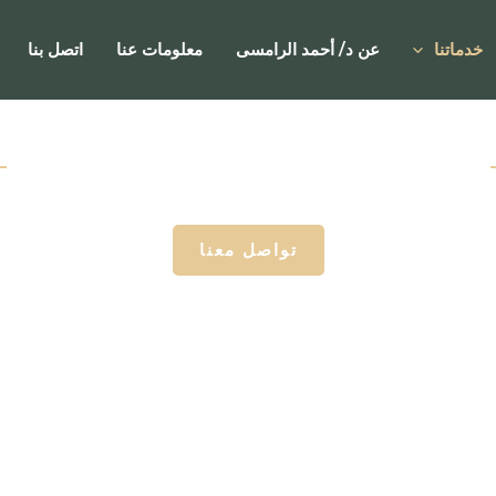
خدماتنا
عن د/ أحمد الرامسى
معلومات عنا
اتصل بنا
خدماتنا
أحمد الرمسي للمحاماة و الاستشارات القانونية
نحو تحويل التحديات القانونية إلى حلول ونتائج ناجحة
تواصل معنا