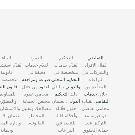
التقاضي
التحكيم
العقود
البناء
نُمثّل الأفراد
نُقدّم خدمات
نُقدّم خدمات
نُقدّم استش
والشركات في
متخصصة في
دقيقة في
قانونية
النزاعات
التحكيم المحلي
صياغة ومراجعة
متخصصة 
المعقّدة من
والدولي
بما في
العقود
من خلال
قانون البن
خلال
خدمات
ذلك
التحكيم
محامي عقود
للمقاولي
التقاضي
بقيادة
الدولي
، لضمان
مختص، لحماية
والمطوّري
محامي تقاضي
حلول فعّالة
مصالحك وتقليل
والاستشاري
ذو خبرة، مع
وأحكام قابلة
المخاطر
لضمان الامت
التركيز على
للتنفيذ في
القانونية.
وإدارة المخ
حماية الحقوق
النزاعات
وحماية