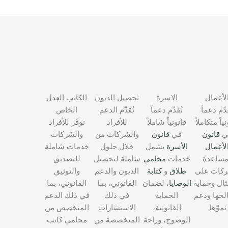
لأعمال
الاسرة
تحصيل الديون
الكاتب العدل
قدّم دعماً
نُقدّم دعماً
نُقدّم الدعم
الخاص
ياً متكاملاً
قانونياً شاملاً
للأفراد
نوفّر للأفراد
ي
قانون
في
قانون
والشركات من
والشركات
لأعمال
الأسرة
يشمل
خلال حلول
خدمات شاملة
مساعدة
خدمات
محامي
شاملة لتحصيل
للتصديق
ركات على
طلاق
و
كتابة
الديون والدعم
والتوثيق
تثال وحماية
الوصايا
، لضمان
القانوني، بما
القانوني، بما
حها ودعم
الحماية
في ذلك
في ذلك الدعم
نموّها.
القانونية،
الاستشارات
المتخصص من
الوضوح، وراحة
المتخصصة من
محامي كاتب