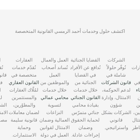
اكتشف حلول وخدمات أحمد الرمسي القانونية المتخصصة
الشركات
القضايا الجنائية
العمل والعمال
العقارات
ا
ارات
نُوفّر حلولاً
نُدافع عن الأفراد
نُساند أصحاب
نُقدّم خدمات
نُ
شاملة في
في القضايا
العمل
متخصصة في
قانون
في
قانون الشركات
الجنائية من
والموظفين من
القانون العقاري
ف
اء
لدعم الحوكمة،
خلال خدمات
خلال خدمات
لمُلّاك العقارات
ا
ن
الامتثال، وإدارة
القانون الجنائي
محامي عمالي
والمستثمرين
ل
ن
شؤون
بقيادة محامي
لتسوية
والمطوّرين،
الش
ين،
الشركات بشكل
جنائي متمرّس
النزاعات
لضمان معاملات
الام
ثال
قانوني
لحماية الحقوق
العمالية وضمان
قانونية سليمة
مصال
اطر
واستراتيجي.
وضمان
الامتثال لقوانين
وحماية
إجراءات عادلة.
العمل في دولة
الاستثمارات.